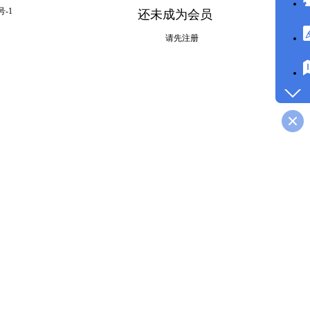
号-1
还未成为会员
请先注册