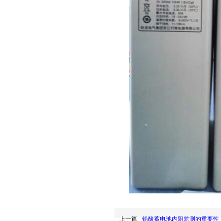
上一篇
铅酸蓄电池内阻监测的重要性