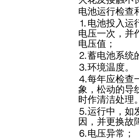
电池运行检查
⒈电池投入运
电压一次，并
电压值；
⒉蓄电池系统
⒊环境温度。
⒋每年应检查
象，松动的导
时作清洁处理
⒌运行中，如
因，并更换故
⒍电压异常；