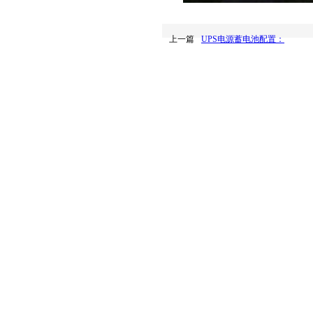
上一篇
UPS电源蓄电池配置：