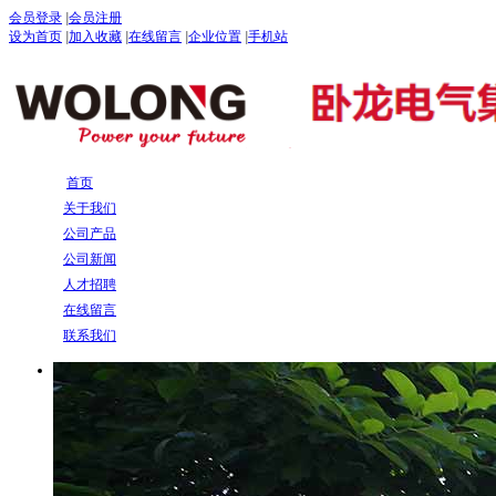
会员登录
|
会员注册
设为首页
|
加入收藏
|
在线留言
|
企业位置
|
手机站
首页
关于我们
公司产品
公司新闻
人才招聘
在线留言
联系我们