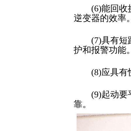
(6)能回收
逆变器的效率
(7)具有短
护和报警功能
(8)应具有
(9)起动要
靠。