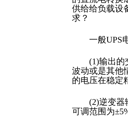
供给给负载设
求？
一般UPS电
(1)输出的
波动或是其他
的电压在稳定
(2)逆变器
可调范围为±5