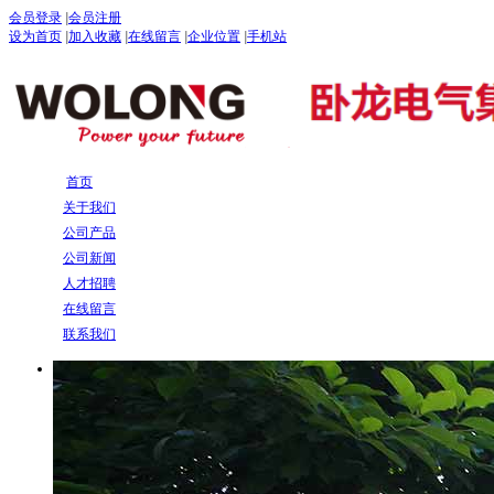
会员登录
|
会员注册
设为首页
|
加入收藏
|
在线留言
|
企业位置
|
手机站
首页
关于我们
公司产品
公司新闻
人才招聘
在线留言
联系我们