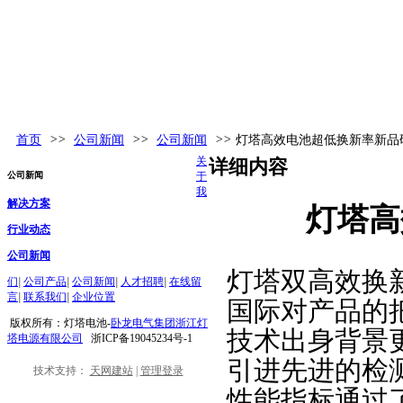
首页
>>
公司新闻
>>
公司新闻
>>
灯塔高效电池超低换新率新品
关
详细内容
公司新闻
于
我
解决方案
灯塔高
行业动态
公司新闻
灯塔双高效换新
们
|
公司产品
|
公司新闻
|
人才招聘
|
在线留
言
|
联系我们
|
企业位置
国际对产品的
版权所有：灯塔电池-
卧龙电气集团浙江灯
技术出身背景
塔电源有限公司
浙ICP备19045234号-1
引进先进的检
技术支持：
天网建站
|
管理登录
性能指标通过